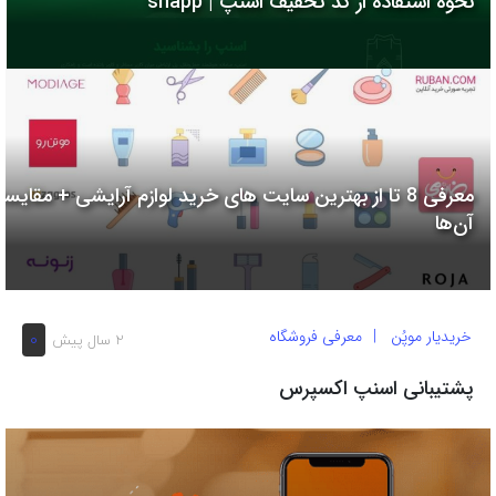
نحوه استفاده از کد تخفیف اسنپ | snapp
به
اشتراک
بگذارید.
کپی
لینک
معرفی 8 تا از بهترین سایت های خرید لوازم آرایشی + مقایسه
آن‌ها
خریدیار موپُن
معرفی فروشگاه
0
2 سال پیش
پشتیبانی اسنپ اکسپرس