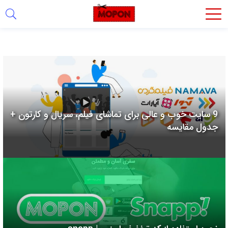
اشتراک
گذاری
با
استفاده
از
روش‌های
9 سایت خوب و عالی برای تماشای فیلم، سریال و کارتون +
زیر
جدول مقایسه
می‌توانید
این
صفحه
را
با
دوستان
خود