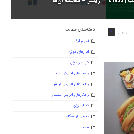
snapp
آرایشی + مقایسه آن‌ها
دسته‌بندی مطالب
0
یش
آمار و ارقام
ابزارهای موپُن
خریدیار موپُن
راهکارهای افزایش تعامل
راهکارهای افزایش فروش
راهکارهای افزایش مشتری
کدیار موپُن
معرفی فروشگاه
همه