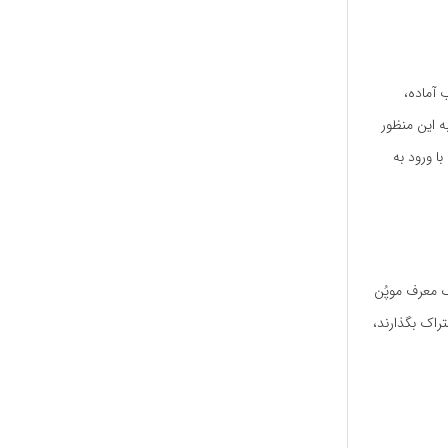
 آماده،
ه این منظور
 ورود به‌
ک معرف موپُن
تراک بگذارند،