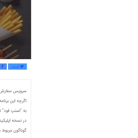
توییتر
ف
سرویس سفارش آن
به “اسنپ فود” ت
در نسخه اپلیکیش
گوناگون مربوط 