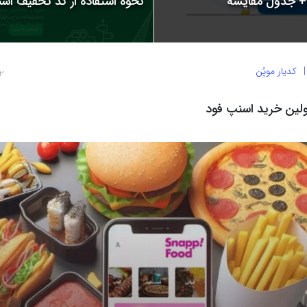
نحوه استفاده از کد تخفیف اسنپ | 
کدیار موپُن
2 سال پ
لین خرید اسنپ فود