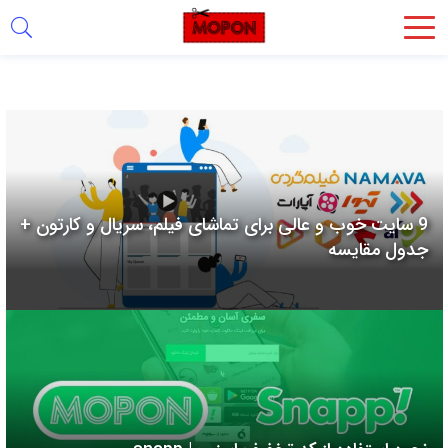
اشتراک
گذاری
با
استفاده
از
روش‌های
9 سایت خوب و عالی برای تماشای فیلم، سریال و کارتون +
زیر
جدول مقایسه
می‌توانید
این
صفحه
را
با
دوستان
خود