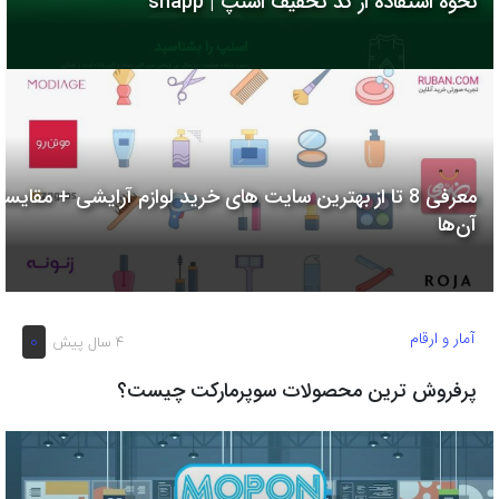
نحوه استفاده از کد تخفیف اسنپ | snapp
به
اشتراک
بگذارید.
کپی
لینک
معرفی 8 تا از بهترین سایت های خرید لوازم آرایشی + مقایسه
آن‌ها
آمار و ارقام
0
4 سال پیش
پرفروش ترین محصولات سوپرمارکت چیست؟