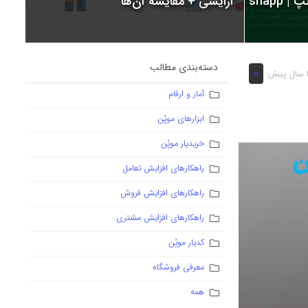
snapp
آرایشی + مقایسه آن‌ها
دسته‌بندی مطالب
0
یش
آمار و ارقام
ابزارهای موپُن
خریدیار موپُن
راهکارهای افزایش تعامل
راهکارهای افزایش فروش
راهکارهای افزایش مشتری
کدیار موپُن
معرفی فروشگاه
همه