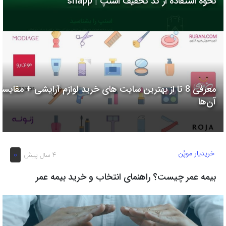
نحوه استفاده از کد تخفیف اسنپ | snapp
به
اشتراک
بگذارید.
کپی
لینک
معرفی 8 تا از بهترین سایت های خرید لوازم آرایشی + مقایسه
آن‌ها
خریدیار موپُن
0
4 سال پیش
بیمه عمر چیست؟ راهنمای انتخاب و خرید بیمه عمر