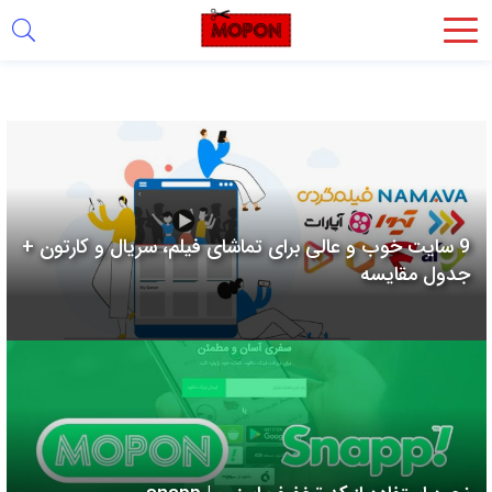
اشتراک
گذاری
با
استفاده
از
روش‌های
9 سایت خوب و عالی برای تماشای فیلم، سریال و کارتون +
زیر
جدول مقایسه
می‌توانید
این
صفحه
را
با
دوستان
خود