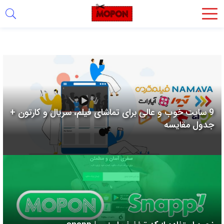
اشتراک
گذاری
با
استفاده
از
روش‌های
9 سایت خوب و عالی برای تماشای فیلم، سریال و کارتون +
زیر
جدول مقایسه
می‌توانید
این
صفحه
را
با
دوستان
خود