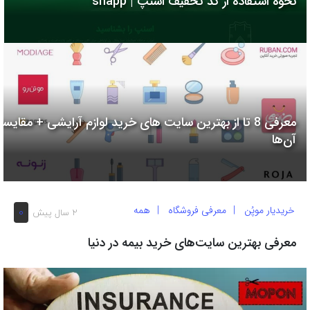
نحوه استفاده از کد تخفیف اسنپ | snapp
به
اشتراک
بگذارید.
کپی
لینک
معرفی 8 تا از بهترین سایت های خرید لوازم آرایشی + مقایسه
آن‌ها
خریدیار موپُن
معرفی فروشگاه
همه
0
2 سال پیش
معرفی بهترین سایت‌های خرید بیمه در دنیا