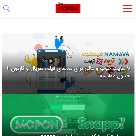
اشتراک
گذاری
با
استفاده
از
روش‌های
9 سایت خوب و عالی برای تماشای فیلم، سریال و کارتون +
زیر
جدول مقایسه
می‌توانید
این
صفحه
را
با
دوستان
خود