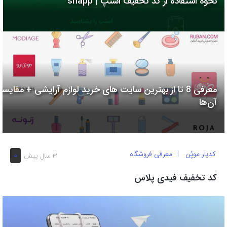
نحوه استفاده از کد تخفیف اسنپ | snapp
به
اشتراک
بگذارید.
کپی
لینک
معرفی 8 تا از بهترین سایت های خرید لوازم آرایشی + مقایسه
آن‌ها
کدیار موپُن
معرفی فروشگاه
0
3 سال پیش
کد تخفیف فیدی پلاس