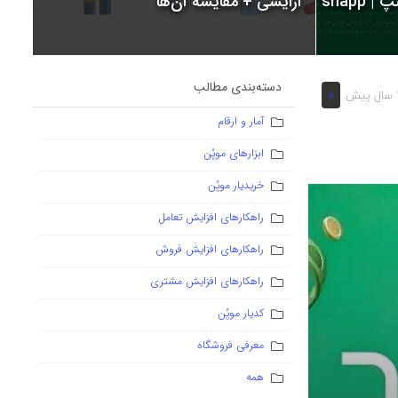
snapp
آرایشی + مقایسه آن‌ها
دسته‌بندی مطالب
0
 پیش
آمار و ارقام
ابزارهای موپُن
خریدیار موپُن
راهکارهای افزایش تعامل
راهکارهای افزایش فروش
راهکارهای افزایش مشتری
کدیار موپُن
معرفی فروشگاه
همه