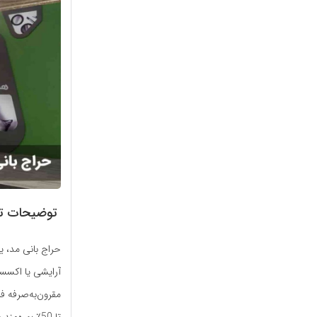
توضیحات تک
حراج بانی مد، ی
آرایشی یا اکسس
مقرون‌به‌صرفه ف