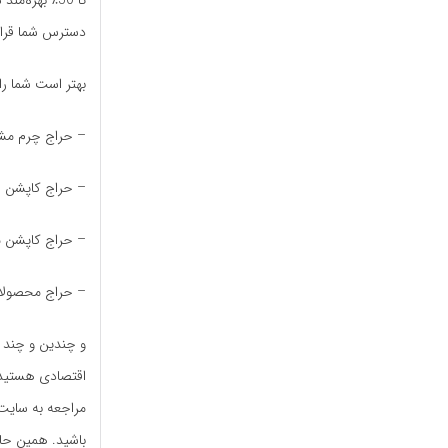
تا 50٪ بهره
دسترس شما قرار 
بهتر است شما را
– حراج چرم مشهد (تا 50 د
– حراج کاپشن زنانه (تا 80
– حراج کاپشن مردانه (تا 
– حراج محصولات برند 
و چندین و چند 
اقتصادی هستید، 
مراجعه به سایت 
باشید. همین حال