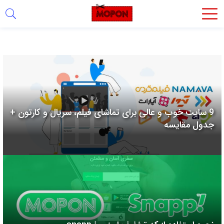
اشتراک
گذاری
با
استفاده
از
روش‌های
9 سایت خوب و عالی برای تماشای فیلم، سریال و کارتون +
زیر
جدول مقایسه
می‌توانید
این
صفحه
را
با
دوستان
خود