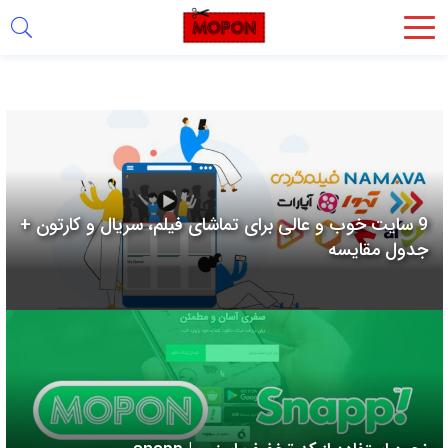
اشتراک
گذاری
با
استفاده
از
روش‌های
9 سایت خوب و عالی برای تماشای فیلم، سریال و کارتون +
زیر
جدول مقایسه
می‌توانید
این
صفحه
را
با
دوستان
خود