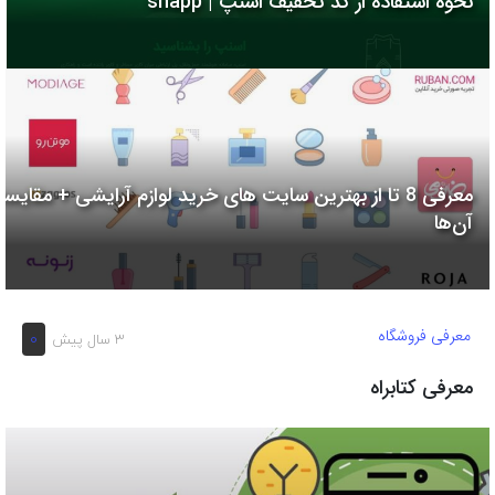
نحوه استفاده از کد تخفیف اسنپ | snapp
به
اشتراک
بگذارید.
کپی
لینک
معرفی 8 تا از بهترین سایت های خرید لوازم آرایشی + مقایسه
آن‌ها
معرفی فروشگاه
0
3 سال پیش
معرفی کتابراه