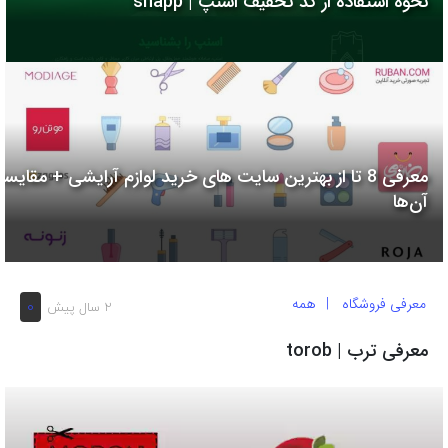
نحوه استفاده از کد تخفیف اسنپ | snapp
به
اشتراک
بگذارید.
کپی
لینک
معرفی 8 تا از بهترین سایت های خرید لوازم آرایشی + مقایسه
آن‌ها
معرفی فروشگاه
همه
0
2 سال پیش
معرفی ترب | torob