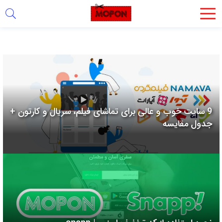
اشتراک
گذاری
با
استفاده
از
روش‌های
9 سایت خوب و عالی برای تماشای فیلم، سریال و کارتون +
زیر
جدول مقایسه
می‌توانید
این
صفحه
را
با
دوستان
خود