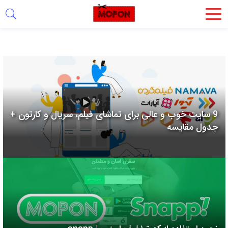
اشتراک
گذاری
با
استفاده
از
روش‌های
9 سایت خوب و عالی برای تماشای فیلم، سریال و کارتون +
زیر
جدول مقایسه
می‌توانید
این
صفحه
را
با
دوستان
خود