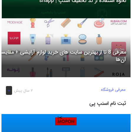
نحوه استفاده از کد تخفیف اسنپ | snapp
به
اشتراک
بگذارید.
کپی
لینک
معرفی 8 تا از بهترین سایت های خرید لوازم آرایشی + مقایسه
آن‌ها
معرفی فروشگاه
0
2 سال پیش
ثبت نام اسنپ پی