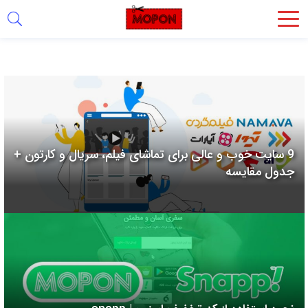
اشتراک
گذاری
با
استفاده
از
روش‌های
9 سایت خوب و عالی برای تماشای فیلم، سریال و کارتون +
زیر
جدول مقایسه
می‌توانید
این
صفحه
را
با
دوستان
خود