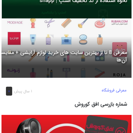
نحوه استفاده از کد تخفیف اسنپ | snapp
به
اشتراک
بگذارید.
کپی
لینک
معرفی 8 تا از بهترین سایت های خرید لوازم آرایشی + مقایسه
آن‌ها
معرفی فروشگاه
0
1 سال پیش
شماره بازرسی افق کوروش