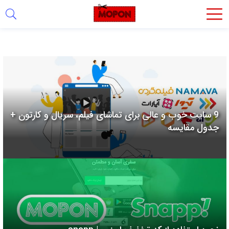
اشتراک
گذاری
با
استفاده
از
روش‌های
9 سایت خوب و عالی برای تماشای فیلم، سریال و کارتون +
زیر
جدول مقایسه
می‌توانید
این
صفحه
را
با
دوستان
خود