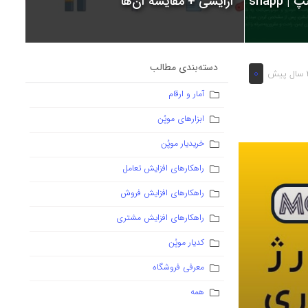
snapp
آرایشی + مقایسه آن‌ها
دسته‌بندی مطالب
0
یش
آمار و ارقام
ابزارهای موپُن
خریدیار موپُن
راهکارهای افزایش تعامل
راهکارهای افزایش فروش
راهکارهای افزایش مشتری
کدیار موپُن
معرفی فروشگاه
همه