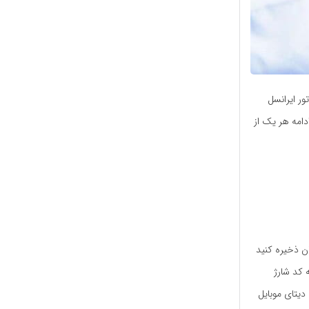
ور ایرانسل
ادامه هر یک از
همراهتان ذخیره کنید
 کد شارژ
دیتای موبایل