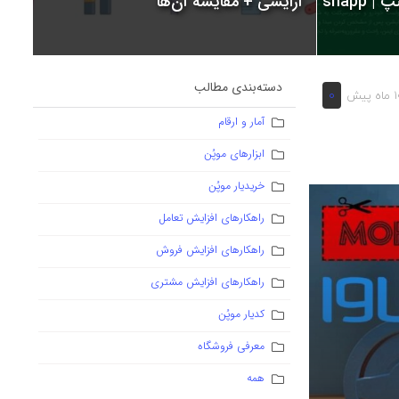
snapp
آرایشی + مقایسه آن‌ها
دسته‌بندی مطالب
0
ه پیش
آمار و ارقام
ابزارهای موپُن
خریدیار موپُن
راهکارهای افزایش تعامل
راهکارهای افزایش فروش
راهکارهای افزایش مشتری
کدیار موپُن
معرفی فروشگاه
همه