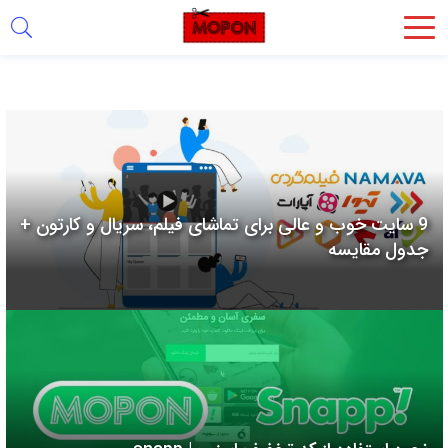
اشتراک
گذاری
با
استفاده
از
روش‌های
9 سایت خوب و عالی برای تماشای فیلم، سریال و کارتون +
زیر
جدول مقایسه
می‌توانید
این
صفحه
را
با
دوستان
خود