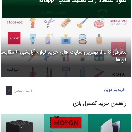
نحوه استفاده از کد تخفیف اسنپ | snapp
به
اشتراک
بگذارید.
کپی
لینک
معرفی 8 تا از بهترین سایت های خرید لوازم آرایشی + مقایسه
آن‌ها
خریدیار موپُن
0
1 سال پیش
راهنمای خرید کنسول بازی