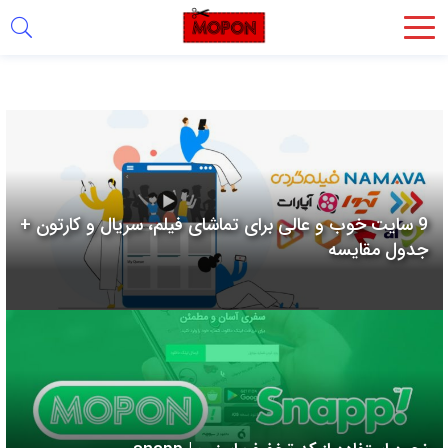
اشتراک
گذاری
با
استفاده
از
روش‌های
9 سایت خوب و عالی برای تماشای فیلم، سریال و کارتون +
زیر
جدول مقایسه
می‌توانید
این
صفحه
را
با
دوستان
خود