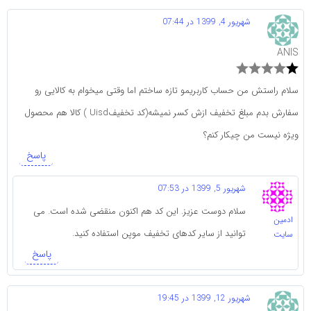
شهریور 4, 1399 در 07:44
ANIS
سلام راستش من حساب کاربریمو تازه ساختم اما وقتی میخوام به کالایی رو
سفارش بدم مبلغ تخفیف ازش کسر نمیشه(کد تخفیفUisd ) کالا هم محصول
ویژه نیست من چیکار کنم؟
پاسخ
شهریور 5, 1399 در 07:53
سلام دوست عزیز. این کد هم اکنون منقضی شده است. می
ادمین
توانید از سایر کدهای تخفیف موپن استفاده کنید.
سایت
پاسخ
شهریور 12, 1399 در 19:45