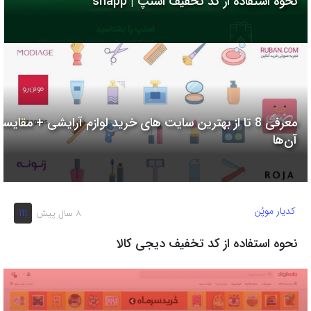
نحوه استفاده از کد تخفیف اسنپ | snapp
به
اشتراک
بگذارید.
کپی
لینک
معرفی 8 تا از بهترین سایت های خرید لوازم آرایشی + مقایسه
آن‌ها
کدیار موپُن
111
8 سال پیش
نحوه استفاده از کد تخفیف دیجی کالا