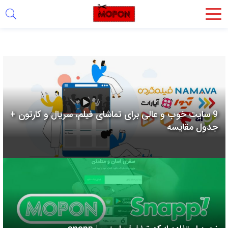
اشتراک
گذاری
با
استفاده
از
روش‌های
9 سایت خوب و عالی برای تماشای فیلم، سریال و کارتون +
زیر
جدول مقایسه
می‌توانید
این
صفحه
را
با
دوستان
خود