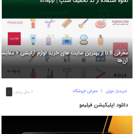
نحوه استفاده از کد تخفیف اسنپ | snapp
به
اشتراک
بگذارید.
کپی
لینک
معرفی 8 تا از بهترین سایت های خرید لوازم آرایشی + مقایسه
آن‌ها
خریدیار موپُن
معرفی فروشگاه
0
2 سال پیش
دانلود اپلیکیشن فیلیمو