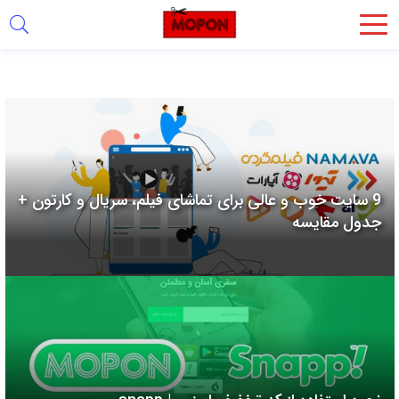
اشتراک
گذاری
با
استفاده
از
روش‌های
9 سایت خوب و عالی برای تماشای فیلم، سریال و کارتون +
زیر
جدول مقایسه
می‌توانید
این
صفحه
را
با
دوستان
خود