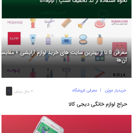
نحوه استفاده از کد تخفیف اسنپ | snapp
به
اشتراک
بگذارید.
کپی
لینک
معرفی 8 تا از بهترین سایت های خرید لوازم آرایشی + مقایسه
آن‌ها
خریدیار موپُن
معرفی فروشگاه
0
2 سال پیش
حراج لوازم خانگی دیجی کالا