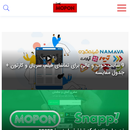
اشتراک
گذاری
با
استفاده
از
روش‌های
9 سایت خوب و عالی برای تماشای فیلم، سریال و کارتون +
زیر
جدول مقایسه
می‌توانید
این
صفحه
را
با
دوستان
خود