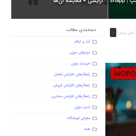
snapp
آرایشی + مقایسه آن‌ها
دسته‌بندی مطالب
0
 پیش
آمار و ارقام
ابزارهای موپُن
خریدیار موپُن
راهکارهای افزایش تعامل
راهکارهای افزایش فروش
راهکارهای افزایش مشتری
کدیار موپُن
معرفی فروشگاه
همه