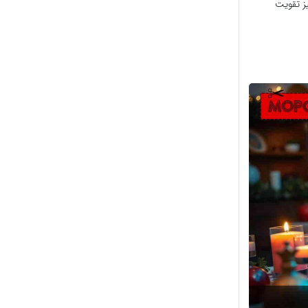
یز تقویت