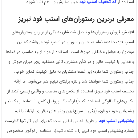
استفاده از
کد تخفیف اسنپ فود
حین سفارش و… هم آشنا شوید.
معرفی برترین رستوران­‌های اسنپ فود تبریز
افزایش فروش رستوران­‌ها و تبدیل شدنشان به یکی از برترین رستوران‌­های
اسنپ فود، دغدغه­ تمام صاحبان رستوران در اسنپ فود می‌­باشد که این
موضوع به عوامل مختلفی مربوط است. استفاده از مواد اولیه مناسب در غذاها
و غذایی با کیفیت عالی و در شأن مشتری، تاثیر مستقیم روی میزان فروش و
جذب رستوران شما دارد؛ زیرا قطعا مشتریان به دلیل کیفیت غذای خوب،
جذب رستوران شما خواهند شد و تازه برایتان تبلیغ هم می‌شود. اما ارائه
تخفیف اسنپ فود تبریز، استفاده از عکس­‌های مناسب و واقعی (سعی‌ کنید از
عکس­‌های کاتالوگی استفاده نکنید) ارائه­ یک پروفایل کامل، استفاده از یک تیم
پشتیبانی خوب و قوی (یکی از سریع­‌ترین روش‌­های برقراری ارتباط با تیم
پشتیبانی اسنپ فود
از طریق تماس تلفنی است که برای این­ کار تنها کافیست
شماره­ پشتیبانی اسنپ فود تبریز را داشته باشید)، استفاده از لوگوی مخصوص