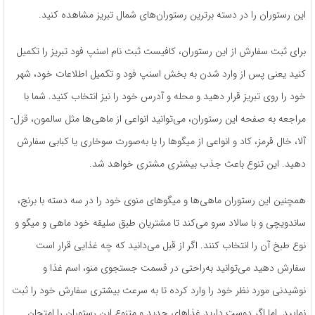
این رستوران را در دسته­ برترین رستوران­‌های شمال تبریز مشاهده کنید.
برای ثبت سفارش از این رستوران، کافی­ست ثبت­ نام اسنپ فود تبریز را تکمیل
کنید یعنی پس از وارد ­شدن به بخش اسنپ فود و تکمیل اطلاعات خود، شهر
خود را روی تبریز قرار دهید و محله­ و آدرس خود را نیز انتخاب کنید. شما با
مراجعه به صفحه­ این رستوران، می‌­توانید انواعی از ماهی­‌ها مثل سالمون، قزل‌­
آلا، خال قرمز، کاد و انواعی از میگوها را یا به‌صورت سوخاری یا کبابی سفارش
دهید. این تنوع باعث جذب بیشتری مشتری خواهد شد.
همچنین این رستوران ماهی­‌ها و میگوهای منوی خود را در سه دسته­ با برنج،
ساندویچی و با سالاد سرو می­‌کند تا مشتریان طبق سلیقه­­ خود ماهی و میگو و
نوع طبخ آن را انتخاب کنند. اگر از قبل می­‌دانید که چه غذایی قرار است
سفارش دهید می‌­توانید به‌راحتی در قسمت جستجوی منو، اسم غذا و
نوشیدنی مورد نظر خود را وارد کرده تا به سرعت بیشتری سفارش خود را ثبت
نمایید. اما اگر دوست دارید غذاهای جدید و متنوع این رستوران را امتحان