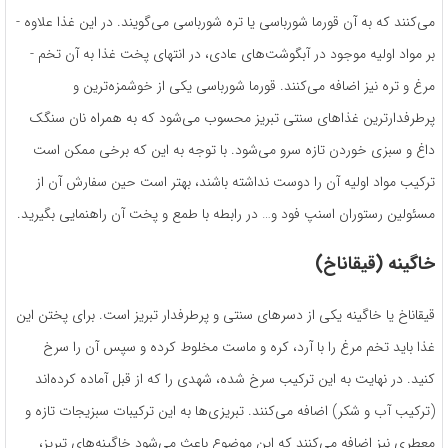
می‌کنند که به آن قورما شورباسی یا تره شورباسی می‌گویند. در این غذا علاوه ­
بر مواد اولیه­ موجود در آبگوشت‌های عادی، در انتهای پخت غذا به آن تخم ­
مرغ و تره نیز اضافه می­‌کنند. قورما شورباسی یکی از خوشمزه‌­ترین و
پرطرفدارترین غذاهای سنتی تبریز محسوب می­‌شود که به همراه نان سنگک
داغ و سبزی خوردن تازه سرو می‌­شود. با توجه به این که برخی ممکن است
ترکیب مواد اولیه آن را دوست نداشته ‌باشند، بهتر است حین سفارش آن از
مسئولین رستوران اسنپ فود و… در رابطه با طمع و پخت آن راهنمایی بگیرید.
خاگینه (قیقاناخ)
قیقاناخ یا خاگینه یکی از دسرهای سنتی و پرطرفدار تبریز است. برای پختن این
غذا باید تخم ­مرغ را با آرد، کره و ماست مخلوط کرده و سپس آن را سرخ
کنید. در نهایت به این ترکیب سرخ ­شده، شهدی را که از قبل آماده کرده­‌اند
(ترکیب آب و شکر) اضافه می­‌کنند. تبریزی­‌ها به این ترکیبات سبزیجات تازه و
معطری نیز اضافه می‌­کنند که این موضوع باعث می­‌شود خاگینه‌­های تبریز،