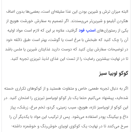
البته میزان ترش و شیرین بودن این غذا سلیقه‌­ای است، بعضی­‌ها بدون اضاف
ه­کردن آبلیمو و شیرین‌­تر می‌پسندند. اگر تصمیم به سفارش خورشت هویج از
یکی از رستوران‌های
اسنپ فود
گرفتید، علاوه بر این که لازم است مواد اولیه
آن را چک کنید که طبخش با مرغ است یا گوشت، بهتر است طبق ذائقه خود
در توضیحات سفارش بیان کنید که دوست دارید غذایتان شیرین یا ملس باشد
تا در نهایت بیشترین رضایت را از تست این غذای لذیذ تبریزی تجربه کنید.
کوکو لوبیا سبز
اگر به دنبال تجربه­ طعمی خاص و متفاوت هستید و از کوکو­های تکراری خسته
شده‌­اید، پیشنهاد می­‌کنیم حتما یک بار کوکو ‌لوبیا‌سبز تبریزی را امتحان کنید. در
این کوکو از لوبیا‌سبز تازه، هویج، سیب­ زمینی، گردو، تخم­‌ مرغ، زرشک، پیاز
داغ و بیکینگ پودر استفاده می­‌شود. پس از ترکیب این مواد با یکدیگر آن را
سرخ می‌کنند تا در نهایت یک کوکوی لوبیا­ی خوش­­‌رنگ و خوشمزه داشته­