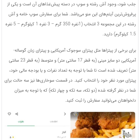
جلب شود، وجود آش رشته و سوپ در دسته­ پیش‌­غذاهای آن است و یکی از
پرفروش‌­ترین آیتم­‌های این منو می‌­باشد. شما برای سفارش سوپ خامه و آش
رشته­ در این مجموعه 3 انتخاب (1نفره 350 گرم – 3 نفره 1 کیلوگرم – 5 نفره
1.5 کیلوگرم) دارید.
برای برخی از پیتزاها مثل پیتزای سوجوک آمریکایی و پیتزای زبان گوساله­
آمریکایی دو سایز مینی (به قطر 17 سانتی متر) و متوسط (به قطر 23 سانتی
متر) تعریف شده ­است تا شما با توجه به تعداد نفرات و یا بودجه مالی خود،
پیتزای مورد نظر خود را انتخاب کنید. در قسمت سوخاری‌­ها نیز سه حالت برای
شما در نظر گرفته ­شده (دو تکه، سه تکه و چهار تکه) که با توجه به میزان
دلخواهتان می‌­توانید سفارش را ثبت کنید.