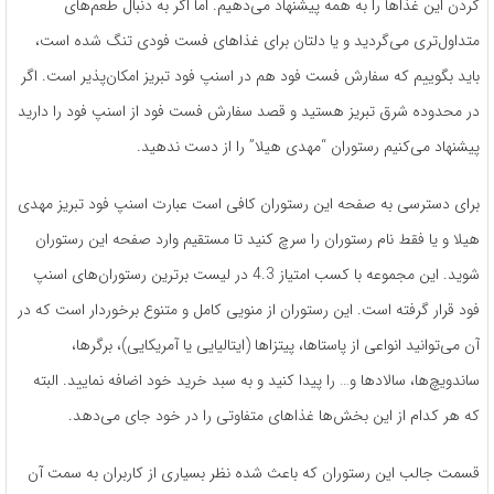
کردن این غذا­ها را به همه پیشنهاد می­‌دهیم. اما اگر به دنبال طعم­‌های
متداول‌­تری می­‌گردید و یا دلتان برای غذاهای فست فودی تنگ شده ­است،
باید بگوییم که سفارش فست فود هم در اسنپ فود تبریز امکان­‌پذیر است. اگر
در محدوده­­ شرق تبریز هستید و قصد سفارش فست فود از اسنپ فود را دارید
پیشنهاد می­‌کنیم رستوران “مهدی هیلا” را از دست ندهید.
برای دسترسی به صفحه­ این رستوران کافی ­است عبارت اسنپ فود تبریز مهدی
هیلا و یا فقط نام رستوران را سرچ کنید تا مستقیم وارد صفحه­ این رستوران
شوید. این مجموعه با کسب امتیاز 4.3 در لیست برترین رستوران‌های اسنپ
فود قرار گرفته است. این رستوران از منویی کامل و متنوع برخوردار است که در
آن می‌­توانید انواعی از پاستاها، پیتزاها (ایتالیایی یا آمریکایی)، برگرها،
ساندویچ‌ها، سالادها و… را پیدا کنید و به سبد خرید خود اضافه نمایید. البته
که هر کدام از این بخش‌ها غذاهای متفاوتی را در خود جای می‌دهد.
قسمت جالب این رستوران که باعث ‌شده نظر بسیاری از کاربران به سمت آن