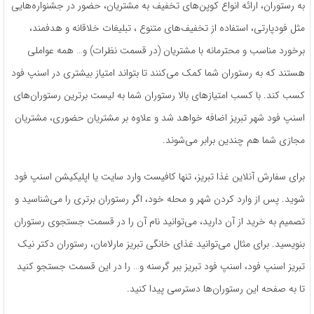
به رستوران، ارائه انواع کوپن­‌های تخفیف به مشتریان، حضور در جشنواره‌­هایی
مثل فودپارتی، استفاده از تخفیف­‌‎های متنوع ، تبلیغات خلاقانه و هدفمند،
برخورد مناسب و محترمانه با مشتریان (در قسمت نظرات) و… همه عواملی
هستند که به رستوران شما کمک می­‌کنند تا بتواند امتیاز بیشتری در اسنپ فود
کسب کند. با کسب امتیازهای بالا رستوران شما به لیست برترین رستوران­‌های
اسنپ فود شهر تبریز اضافه خواهد شد و علاوه بر مشتریان حضوری، مشتریان
مجازی شما هم چندین برابر می‌شوند.
برای سفارش آنلاین غذا تبریز، تنها کافی­ست وارد سایت یا اپلیکیشن اسنپ فود
شوید. پس از وارد کردن شهر و محله­ خود، اگر رستوران برتری را می­‌شناسید و
تصمیم به خرید از آن دارید، می‌­توانید نام آن را در قسمت جست­جوی رستوران
بنویسید. برای مثال می­‌توانید غذای خانگی تبریز مارلامان، رستوران دکتر نیک
تبریز اسنپ فود، اسنپ فود تبریز ببر گرسنه و… را در این قسمت جستجو کنید
تا به صفحه­ این رستوران­‌ها دسترسی پیدا کنید.