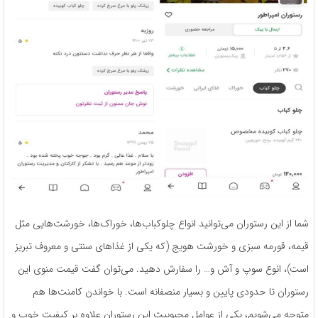
شما از این رستوران می­‌توانید انواع چلوکباب­‌ها، خوراک‌­ها، خورشت­‌هایی مثل
قیمه، قورمه سبزی و خورشت هویج (که یکی از غذاهای سنتی و معروف تبریز
است)، انوع سوپ و آش و… را سفارش دهید. می­‌توان گفت قیمت منوی این
رستوران تا حدودی پایین و بسیار منصفانه است. با خواندن کامنت­‌ها هم
متوجه می­‌شویم، یکی از عوامل محبوبیت این رستوران علاوه ­بر کیفیت خوب و