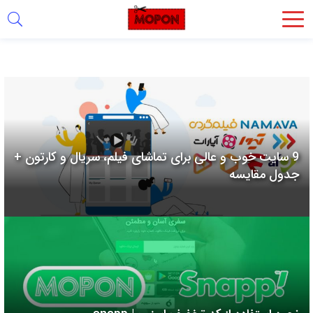
اشتراک
گذاری
با
استفاده
از
روش‌های
9 سایت خوب و عالی برای تماشای فیلم، سریال و کارتون +
زیر
جدول مقایسه
می‌توانید
این
صفحه
را
با
دوستان
خود