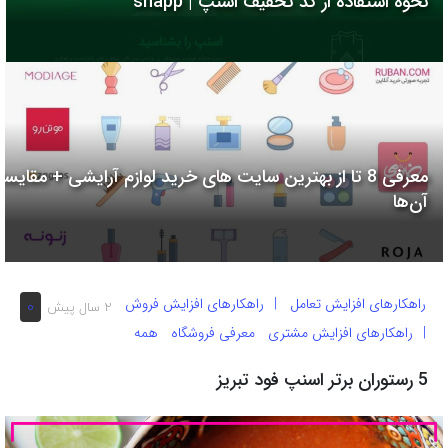
نحوه استفاده از کد تخفیف اسنپ | snapp
به
اشتراک
بگذارید.
کپی
لینک
معرفی 8 تا از بهترین سایت های خرید لوازم آرایشی + مقایسه
آن‌ها
راهکارهای افزایش تعامل
راهکارهای افزایش فروش
0
2 سال پیش
راهکارهای افزایش مشتری
معرفی فروشگاه
همه
5 رستوران برتر اسنپ فود تبریز