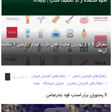
نحوه استفاده از کد تخفیف اسنپ | snapp
به
اشتراک
بگذارید.
کپی
لینک
معرفی 8 تا از بهترین سایت های خرید لوازم آرایشی + مقایسه
آن‌ها
راهکارهای افزایش تعامل
راهکارهای افزایش فروش
0
2 سال پیش
راهکارهای افزایش مشتری
معرفی فروشگاه
همه
5 رستوران برتر اسنپ فود بندرعباس