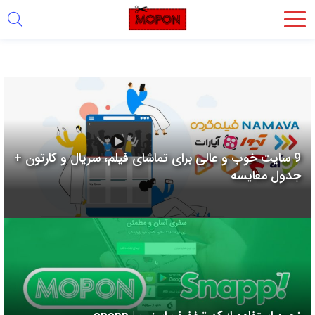
اشتراک
گذاری
با
استفاده
از
روش‌های
9 سایت خوب و عالی برای تماشای فیلم، سریال و کارتون +
زیر
جدول مقایسه
می‌توانید
این
صفحه
را
با
دوستان
خود