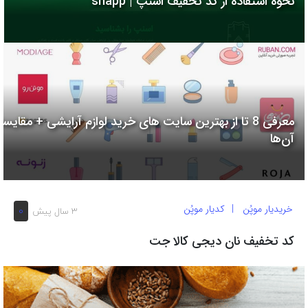
نحوه استفاده از کد تخفیف اسنپ | snapp
به
اشتراک
بگذارید.
کپی
لینک
معرفی 8 تا از بهترین سایت های خرید لوازم آرایشی + مقایسه
آن‌ها
خریدیار موپُن
کدیار موپُن
0
3 سال پیش
کد تخفیف نان دیجی کالا جت