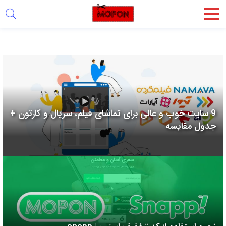
اشتراک
گذاری
با
استفاده
از
روش‌های
9 سایت خوب و عالی برای تماشای فیلم، سریال و کارتون +
زیر
جدول مقایسه
می‌توانید
این
صفحه
را
با
دوستان
خود