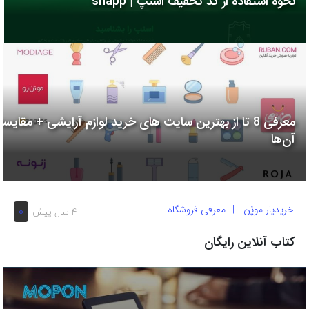
نحوه استفاده از کد تخفیف اسنپ | snapp
به
اشتراک
بگذارید.
کپی
لینک
معرفی 8 تا از بهترین سایت های خرید لوازم آرایشی + مقایسه
آن‌ها
خریدیار موپُن
معرفی فروشگاه
0
4 سال پیش
کتاب آنلاین رایگان