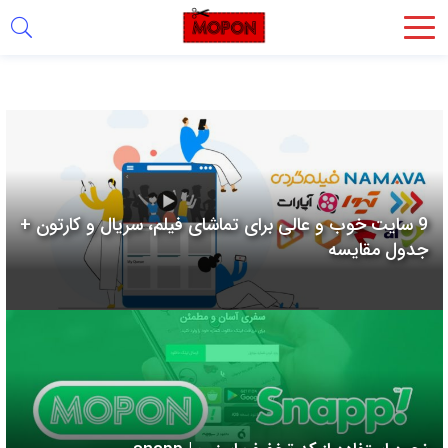
اشتراک
گذاری
با
استفاده
از
روش‌های
9 سایت خوب و عالی برای تماشای فیلم، سریال و کارتون +
زیر
جدول مقایسه
می‌توانید
این
صفحه
را
با
دوستان
خود