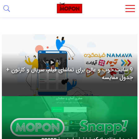
اشتراک
گذاری
با
استفاده
از
روش‌های
9 سایت خوب و عالی برای تماشای فیلم، سریال و کارتون +
زیر
جدول مقایسه
می‌توانید
این
صفحه
را
با
دوستان
خود