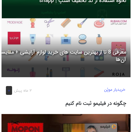
نحوه استفاده از کد تخفیف اسنپ | snapp
به
اشتراک
بگذارید.
کپی
لینک
معرفی 8 تا از بهترین سایت های خرید لوازم آرایشی + مقایسه
آن‌ها
خریدیار موپُن
0
2 ماه پیش
چگونه در فیلیمو ثبت نام کنیم