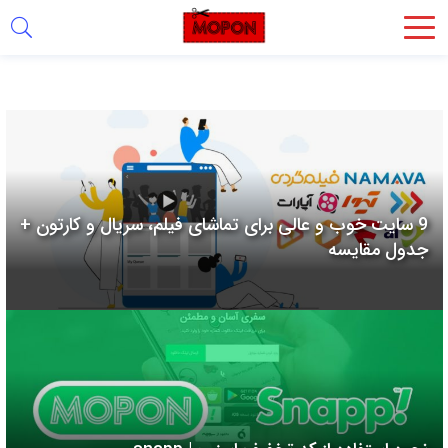
اشتراک
گذاری
با
استفاده
از
روش‌های
9 سایت خوب و عالی برای تماشای فیلم، سریال و کارتون +
زیر
جدول مقایسه
می‌توانید
این
صفحه
را
با
دوستان
خود