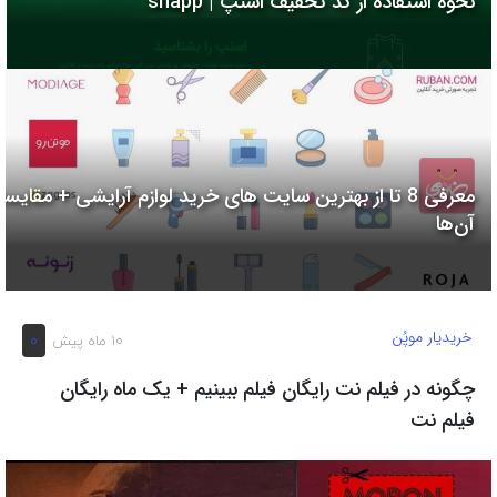
نحوه استفاده از کد تخفیف اسنپ | snapp
به
اشتراک
بگذارید.
کپی
لینک
معرفی 8 تا از بهترین سایت های خرید لوازم آرایشی + مقایسه
آن‌ها
خریدیار موپُن
0
10 ماه پیش
چگونه در فیلم نت رایگان فیلم ببینیم + یک ماه رایگان
فیلم نت