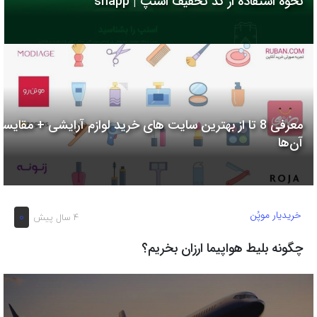
نحوه استفاده از کد تخفیف اسنپ | snapp
به
اشتراک
بگذارید.
کپی
لینک
معرفی 8 تا از بهترین سایت های خرید لوازم آرایشی + مقایسه
آن‌ها
خریدیار موپُن
0
4 سال پیش
چگونه بلیط هواپیما ارزان بخریم؟