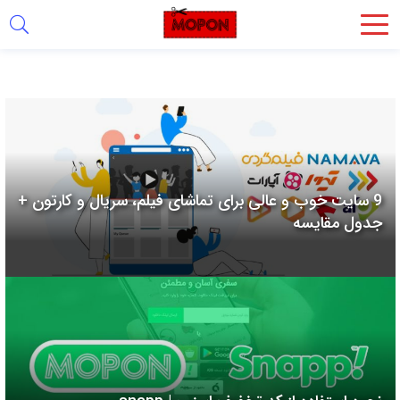
اشتراک
گذاری
با
استفاده
از
روش‌های
9 سایت خوب و عالی برای تماشای فیلم، سریال و کارتون +
زیر
جدول مقایسه
می‌توانید
این
صفحه
را
با
دوستان
خود