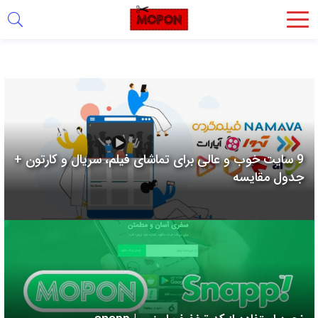
اشتراک
گذاری
با
استفاده
از
روش‌های
9 سایت خوب و عالی برای تماشای فیلم، سریال و کارتون +
زیر
جدول مقایسه
می‌توانید
این
صفحه
را
با
دوستان
خود