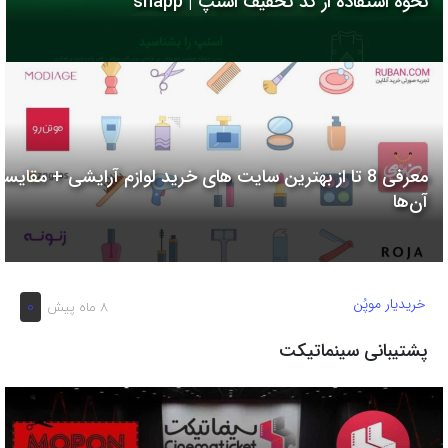
نحوه استفاده از کد تخفیف اسنپ | snapp
به
اشتراک
بگذارید.
کپی
لینک
معرفی 8 تا از بهترین سایت های خرید لوازم آرایشی + مقایسه
آن‌ها
خریدیار موپُن
0
8 ماه پیش
پشتیبانی سینماتیکت