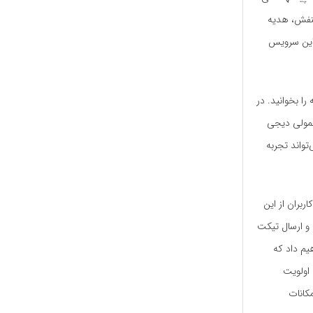
بنفش، هدیه
 این سرویس
 را بخوانید. در
عمولی دیجی
واند تجربه
بران از این
 و ارسال تیکت
یم داد که
 اولویت
کانات