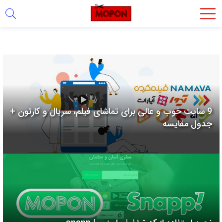
اشتراک
گذاری
با
استفاده
از
روش‌های
9 سایت خوب و عالی برای تماشای فیلم، سریال و کارتون +
زیر
جدول مقایسه
می‌توانید
این
صفحه
را
با
دوستان
خود