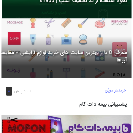
نحوه استفاده از کد تخفیف اسنپ | snapp
به
اشتراک
بگذارید.
کپی
لینک
معرفی 8 تا از بهترین سایت های خرید لوازم آرایشی + مقایسه
آن‌ها
خریدیار موپُن
0
9 ماه پیش
پشتیبانی بیمه دات کام