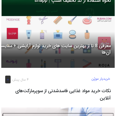
نحوه استفاده از کد تخفیف اسنپ | snapp
به
اشتراک
بگذارید.
کپی
لینک
معرفی 8 تا از بهترین سایت های خرید لوازم آرایشی + مقایسه
آن‌ها
خریدیار موپُن
0
4 سال پیش
نکات خرید مواد غذایی فاسدشدنی از سوپرمارکت‌های
آنلاین