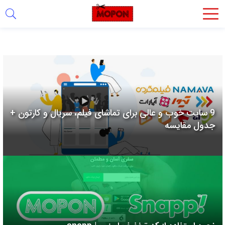
اشتراک
گذاری
با
استفاده
از
روش‌های
9 سایت خوب و عالی برای تماشای فیلم، سریال و کارتون +
زیر
جدول مقایسه
می‌توانید
این
صفحه
را
با
دوستان
خود