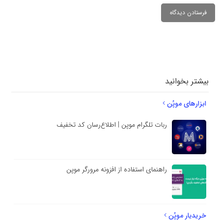
دیدگاهتان را
بنویسید
بیشتر بخوانید
ابزارهای موپُن
ربات تلگرام موپن | اطلاع‌رسان کد تخفیف
راهنمای استفاده از افزونه مرورگر موپن
خریدیار موپُن