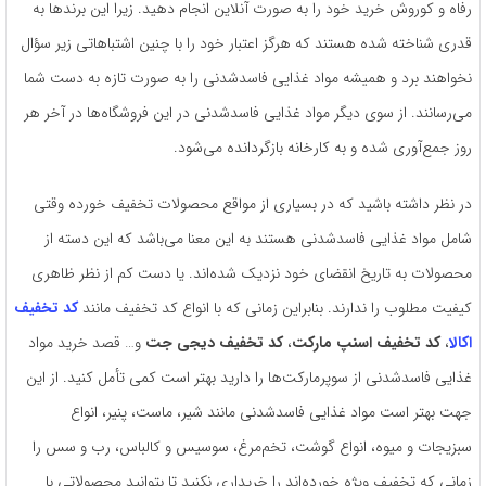
رفاه و کوروش خرید خود را به صورت آنلاین انجام دهید. زیرا این برند‌ها به
قدری شناخته شده هستند که هرگز اعتبار خود را با چنین اشتباهاتی زیر سؤال
نخواهند برد و همیشه مواد غذایی فاسدشدنی را به صورت تازه به دست شما
می‌رسانند. از سوی دیگر مواد غذایی فاسدشدنی در این فروشگاه‌ها در آخر هر
روز جمع‌آوری شده و به کارخانه بازگردانده‌ می‌شود.
در نظر داشته باشید که در بسیاری از مواقع محصولات تخفیف خورده وقتی
شامل مواد غذایی فاسدشدنی هستند به این معنا می‌باشد که این دسته از
محصولات به تاریخ انقضای خود نزدیک شده‌اند. یا دست کم از نظر ظاهری
کیفیت مطلوب را ندارند. بنابراین زمانی که با انواع کد تخفیف مانند
کد تخفیف
اکالا
،
کد تخفیف اسنپ مارکت
،
کد تخفیف دیجی جت
و… قصد خرید مواد
غذایی فاسدشدنی از سوپرمارکت‌ها را دارید بهتر است کمی تأمل کنید. از این
جهت بهتر است مواد غذایی فاسدشدنی مانند شیر، ماست، پنیر، انواع
سبزیجات و میوه، انواع گوشت، تخم‌مرغ، سوسیس و کالباس، رب و سس را
زمانی که تخفیف ویژه خورده‌اند را خریداری نکنید تا بتوانید محصولاتی با