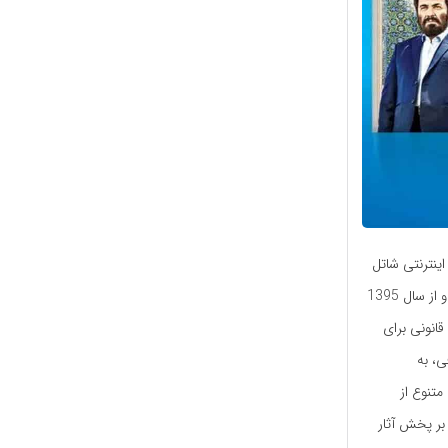
ینترنتی شاتل
راه‌اندازی شد. فعالیت این سرویس ابتدا در اسفند 1392 با نام «مووی لند (Movie Land)» آغاز شد و از سال 1395
انونی برای
ی، به
متنوع از
 بر پخش آثار