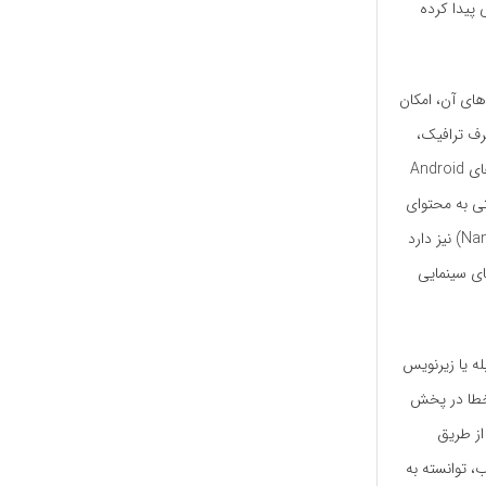
 پیدا کرده
‌های آن، امکان
صرف ترافیک،
محتوای دلخواه‌شان را مشاهده کنند. همچنین، نماوا از اپلیکیشن‌های اختصاصی برای سیستم‌عامل‌های Android
احتی به محتوای
خود دسترسی داشته باشند. علاوه بر پخش فیلم و سریال، نماوا بخشی به نام نماوا مگ (Namava Mag) نیز دارد
ای سینمایی
له یا زیرنویس
یی از خطا در پخش
 از طریق
، توانسته به