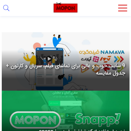
اشتراک
گذاری
با
استفاده
از
روش‌های
9 سایت خوب و عالی برای تماشای فیلم، سریال و کارتون +
زیر
جدول مقایسه
می‌توانید
این
صفحه
را
با
دوستان
خود