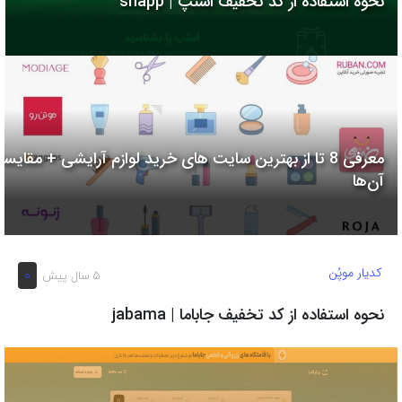
نحوه استفاده از کد تخفیف اسنپ | snapp
به
اشتراک
بگذارید.
کپی
لینک
معرفی 8 تا از بهترین سایت های خرید لوازم آرایشی + مقایسه
آن‌ها
کدیار موپُن
0
5 سال پیش
نحوه استفاده از کد تخفیف جاباما | jabama