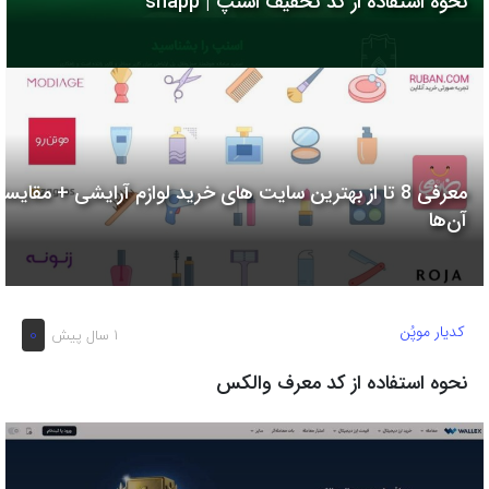
نحوه استفاده از کد تخفیف اسنپ | snapp
به
اشتراک
بگذارید.
کپی
لینک
معرفی 8 تا از بهترین سایت های خرید لوازم آرایشی + مقایسه
آن‌ها
کدیار موپُن
0
1 سال پیش
نحوه استفاده از کد معرف والکس