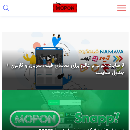
اشتراک
گذاری
با
استفاده
از
روش‌های
9 سایت خوب و عالی برای تماشای فیلم، سریال و کارتون +
زیر
جدول مقایسه
می‌توانید
این
صفحه
را
با
دوستان
خود