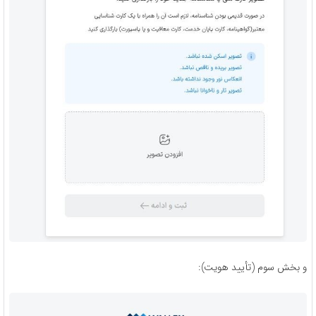
و بخش سوم (تأیید هویت):