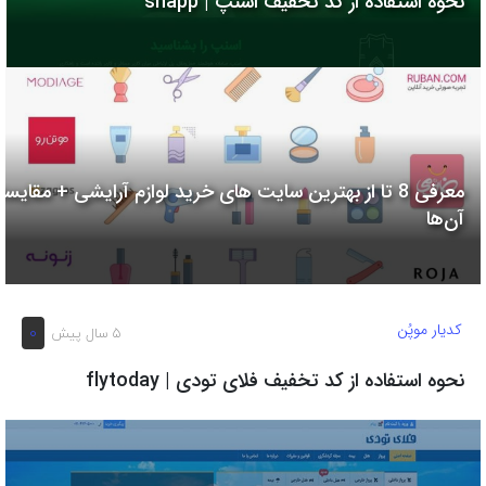
نحوه استفاده از کد تخفیف اسنپ | snapp
به
اشتراک
بگذارید.
کپی
لینک
معرفی 8 تا از بهترین سایت های خرید لوازم آرایشی + مقایسه
آن‌ها
کدیار موپُن
0
5 سال پیش
نحوه استفاده از کد تخفیف فلای تودی | flytoday