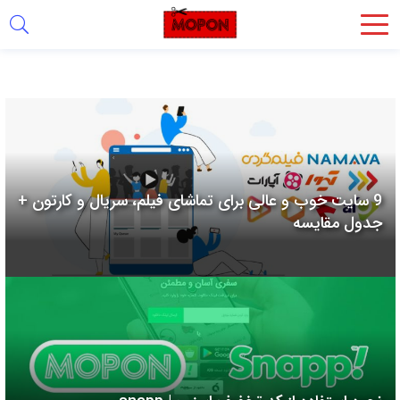
اشتراک
گذاری
با
استفاده
از
روش‌های
9 سایت خوب و عالی برای تماشای فیلم، سریال و کارتون +
زیر
جدول مقایسه
می‌توانید
این
صفحه
را
با
دوستان
خود