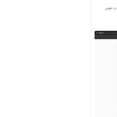
در موپن