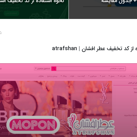
نحوه استفاده از کد تخفیف اسنپ | 
5 سال پ
 کد تخفیف عطر افشان | atrafshan