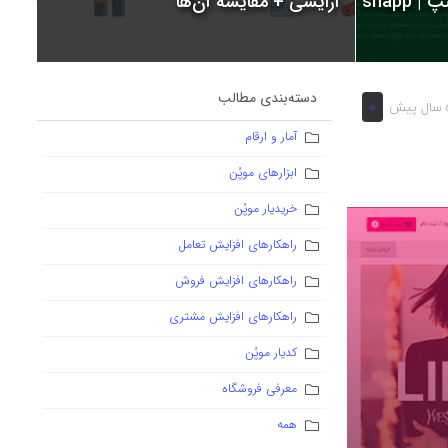
snapp
آرایشی + مقایسه آن‌ها
دسته‌بندی مطالب
0
یش
آمار و ارقام
ابزارهای موپُن
خریدیار موپُن
راهکارهای افزایش تعامل
راهکارهای افزایش فروش
راهکارهای افزایش مشتری
کدیار موپُن
معرفی فروشگاه
همه