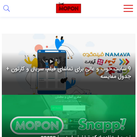
اشتراک
گذاری
با
استفاده
از
روش‌های
9 سایت خوب و عالی برای تماشای فیلم، سریال و کارتون +
زیر
جدول مقایسه
می‌توانید
این
صفحه
را
با
دوستان
خود