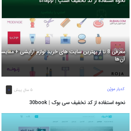
نحوه استفاده از کد تخفیف اسنپ | snapp
به
اشتراک
بگذارید.
کپی
لینک
معرفی 8 تا از بهترین سایت های خرید لوازم آرایشی + مقایسه
آن‌ها
کدیار موپُن
0
5 سال پیش
نحوه استفاده از کد تخفیف سی بوک | 30book