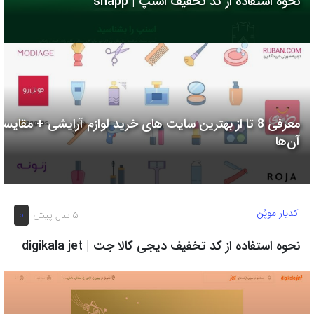
نحوه استفاده از کد تخفیف اسنپ | snapp
به
اشتراک
بگذارید.
کپی
لینک
معرفی 8 تا از بهترین سایت های خرید لوازم آرایشی + مقایسه
آن‌ها
کدیار موپُن
0
5 سال پیش
نحوه استفاده از کد تخفیف دیجی کالا جت | digikala jet