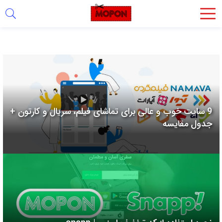
اشتراک
گذاری
با
استفاده
از
روش‌های
9 سایت خوب و عالی برای تماشای فیلم، سریال و کارتون +
زیر
جدول مقایسه
می‌توانید
این
صفحه
را
با
دوستان
خود