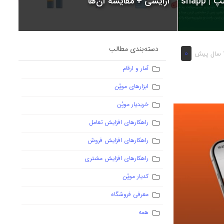
snapp
آرایشی + مقایسه آن‌ها
دسته‌بندی مطالب
0
 پیش
آمار و ارقام
ابزارهای موپُن
خریدیار موپُن
راهکارهای افزایش تعامل
راهکارهای افزایش فروش
راهکارهای افزایش مشتری
کدیار موپُن
معرفی فروشگاه
همه