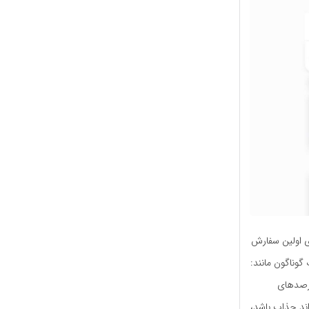
ر خود می‌­رویم که در این مطلب، منظور کدِ تخفیف 70 درصدی اولین سفارش
گوناگون مانند:
درصدهای
‌تواند جذاب باشد،