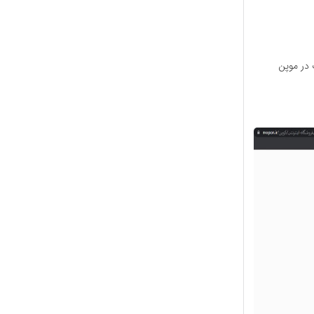
در موپن