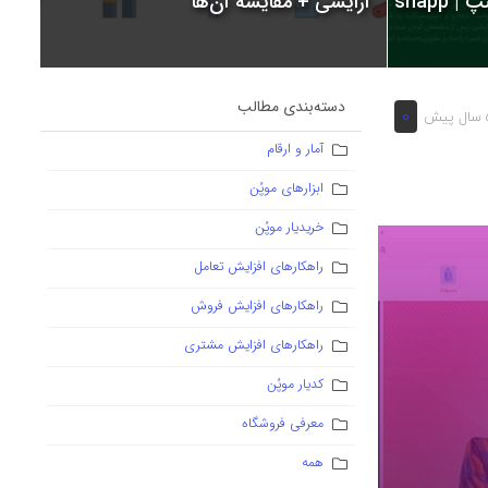
snapp
آرایشی + مقایسه آن‌ها
دسته‌بندی مطالب
0
یش
آمار و ارقام
ابزارهای موپُن
خریدیار موپُن
راهکارهای افزایش تعامل
راهکارهای افزایش فروش
راهکارهای افزایش مشتری
کدیار موپُن
معرفی فروشگاه
همه