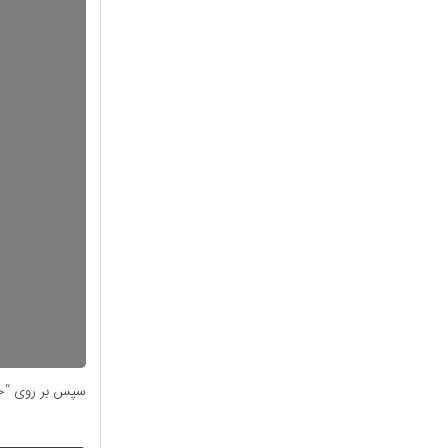
سپس بر روی “خر