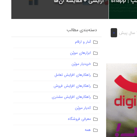
snapp
آرایشی + مقایسه آن‌ها
دسته‌بندی مطالب
0
یش
آمار و ارقام
ابزارهای موپُن
خریدیار موپُن
راهکارهای افزایش تعامل
راهکارهای افزایش فروش
راهکارهای افزایش مشتری
کدیار موپُن
معرفی فروشگاه
همه