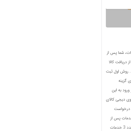
ات، شما پس از
رت وجود مشکل در سفارش، می‌توانید تا ۷ روز پس از دریافت کالا
د. روش اول ثبت
 گزینه
رود به این
وی دیجی کالای
 درخواست
خدمات پس از
فروش است. روش چهارم و آخر نیز تماس با شماره 02161930000، داخلی 1 دیجی کالا، انتخاب عدد 3 خدمات