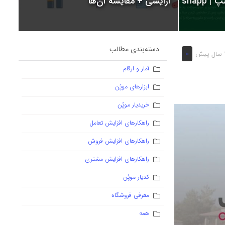
snapp
آرایشی + مقایسه آن‌ها
دسته‌بندی مطالب
0
یش
آمار و ارقام
ابزارهای موپُن
خریدیار موپُن
راهکارهای افزایش تعامل
راهکارهای افزایش فروش
راهکارهای افزایش مشتری
کدیار موپُن
معرفی فروشگاه
همه