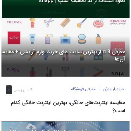
نحوه استفاده از کد تخفیف اسنپ | snapp
به
اشتراک
بگذارید.
کپی
لینک
معرفی 8 تا از بهترین سایت های خرید لوازم آرایشی + مقایسه
آن‌ها
خریدیار موپُن
معرفی فروشگاه
0
4 سال پیش
مقایسه اینترنت‌های خانگی، بهترین اینترنت خانگی کدام
است؟