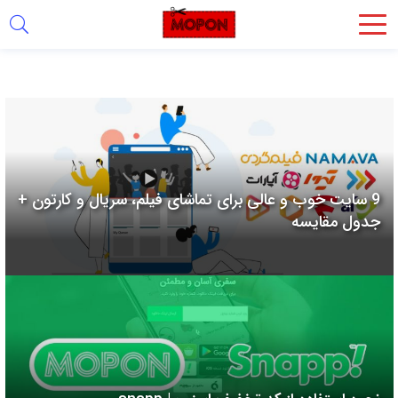
اشتراک
گذاری
با
استفاده
از
روش‌های
9 سایت خوب و عالی برای تماشای فیلم، سریال و کارتون +
زیر
جدول مقایسه
می‌توانید
این
صفحه
را
با
دوستان
خود