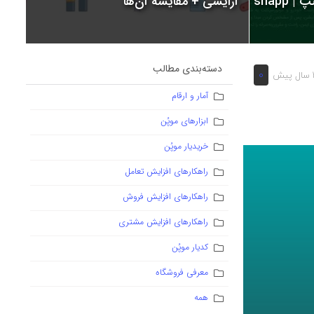
snapp
آرایشی + مقایسه آن‌ها
دسته‌بندی مطالب
0
یش
آمار و ارقام
ابزارهای موپُن
خریدیار موپُن
راهکارهای افزایش تعامل
راهکارهای افزایش فروش
راهکارهای افزایش مشتری
کدیار موپُن
معرفی فروشگاه
همه