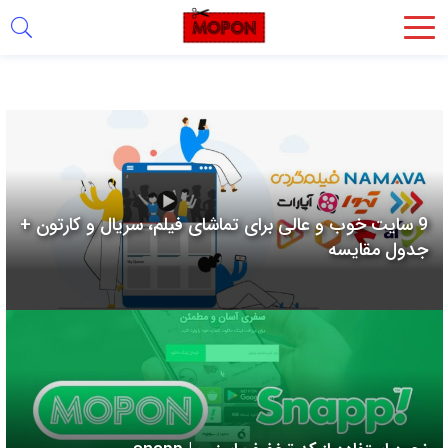
اشتراک
گذاری
با
استفاده
از
روش‌های
9 سایت خوب و عالی برای تماشای فیلم، سریال و کارتون +
زیر
جدول مقایسه
می‌توانید
این
صفحه
را
با
دوستان
خود