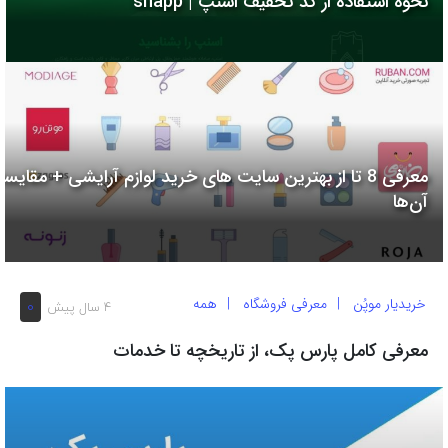
نحوه استفاده از کد تخفیف اسنپ | snapp
به
اشتراک
بگذارید.
کپی
لینک
معرفی 8 تا از بهترین سایت های خرید لوازم آرایشی + مقایسه
آن‌ها
خریدیار موپُن
معرفی فروشگاه
همه
0
4 سال پیش
معرفی کامل پارس پک، از تاریخچه تا خدمات