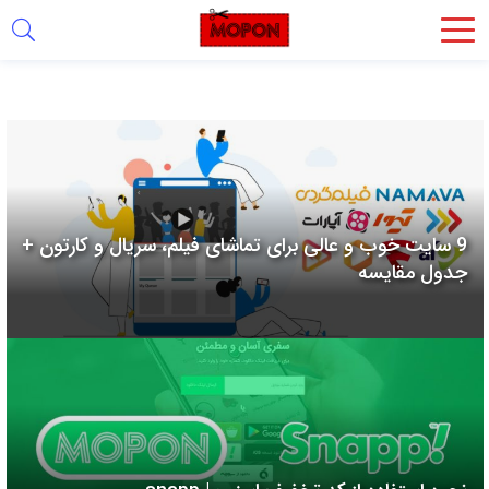
اشتراک
گذاری
با
استفاده
از
روش‌های
9 سایت خوب و عالی برای تماشای فیلم، سریال و کارتون +
زیر
جدول مقایسه
می‌توانید
این
صفحه
را
با
دوستان
خود