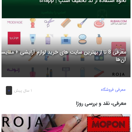
نحوه استفاده از کد تخفیف اسنپ | snapp
به
اشتراک
بگذارید.
کپی
لینک
معرفی 8 تا از بهترین سایت های خرید لوازم آرایشی + مقایسه
آن‌ها
معرفی فروشگاه
0
1 سال پیش
معرفی، نقد و بررسی روژا