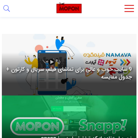
اشتراک
گذاری
با
استفاده
از
روش‌های
9 سایت خوب و عالی برای تماشای فیلم، سریال و کارتون +
زیر
جدول مقایسه
می‌توانید
این
صفحه
را
با
دوستان
خود