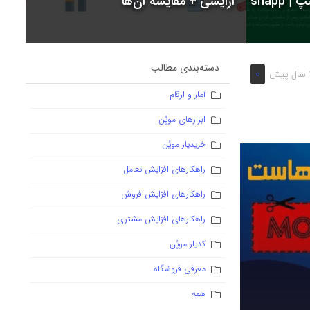
snapp
آرایشی + مقایسه آن‌ها
دسته‌بندی مطالب
0
 پیش
آمار و ارقام
ابزارهای موپُن
خریدیار موپُن
راهکارهای افزایش تعامل
راهکارهای افزایش فروش
راهکارهای افزایش مشتری
کدیار موپُن
معرفی فروشگاه
همه