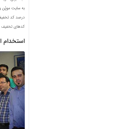
به سایت موپُن
درصد کد تخفیف 
کدهای تخفیف نی
استخدام ا